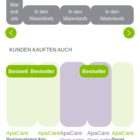
War
enk
In den
In den
In den
orb
Warenkorb
Warenkorb
Warenkorb
Produktgalerie überspringen
KUNDEN KAUFTEN AUCH
Bestseller
Bestseller
Bestseller
ApaCare
ApaCare
ApaCare
ApaCare
ApaCare
Remineralisiere
Anti-
Repair