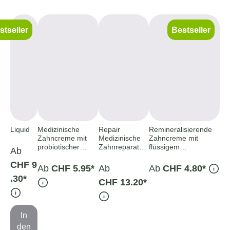
stseller
Bestseller
Liquid
Medizinische
Repair
Remineralisierende
Zahncreme mit
Medizinische
Zahncreme mit
probiotischer
Zahnreparatur-
flüssigem
Ab
Wirkung
Paste
Zahnschmelz
CHF 9
Ab
CHF 5.95*
Ab
Ab
CHF 4.80*
.30*
CHF 13.20*
In
den