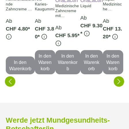
OraLactin
OraLactin
nde
Karies-
Medizinisc
Medizinische
Liquid
Zahncreme mit
Kaugummi
he
Zahncreme
flüssigem
Zahnrepar
mit
Ab
Zahnschmelz
atur-Paste
Ab
Ab
probiotischer
Ab
CHF 9.30
Wirkung
Ab
CHF 4.80*
CHF 3.8
CHF 13.
*
CHF 5.95*
0*
20*
In den
In den
In den
In den
In den
Waren
Warenkor
Warenk
Waren
Warenkorb
korb
b
orb
korb
Werde jetzt Mundgesundheits-
Botschafter/in