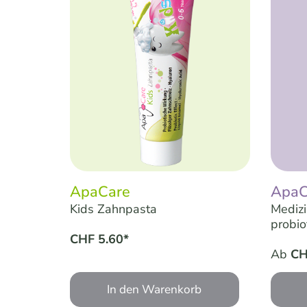
ApaCare
ApaC
Kids Zahnpasta
Medizi
probio
CHF 5.60*
Ab
CH
In den Warenkorb