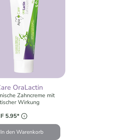
are OraLactin
nische Zahncreme mit
tischer Wirkung
F 5.95*
In den Warenkorb