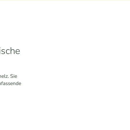
ische
elz. Sie
umfassende