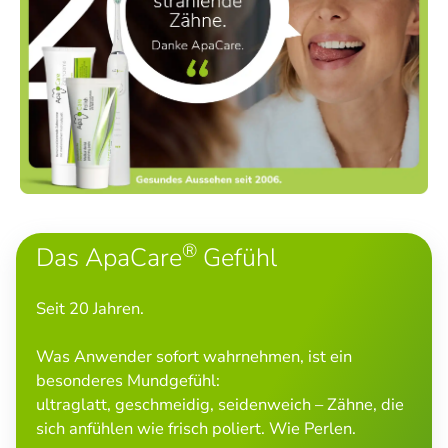
®
Das ApaCare
Gefühl
Seit 20 Jahren.
Was Anwender sofort wahrnehmen, ist ein
besonderes Mundgefühl:
ultraglatt, geschmeidig, seidenweich – Zähne, die
sich anfühlen wie frisch poliert. Wie Perlen.